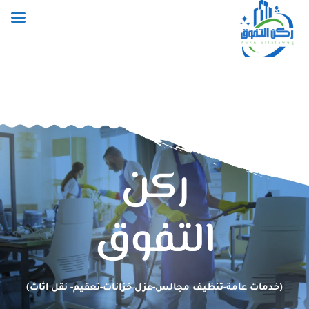
خطي
لى
لمحتوى
ركن
التفوق
(خدمات عامة-تنظيف مجالس-عزل خزانات-تعقيم- نقل اثاث)