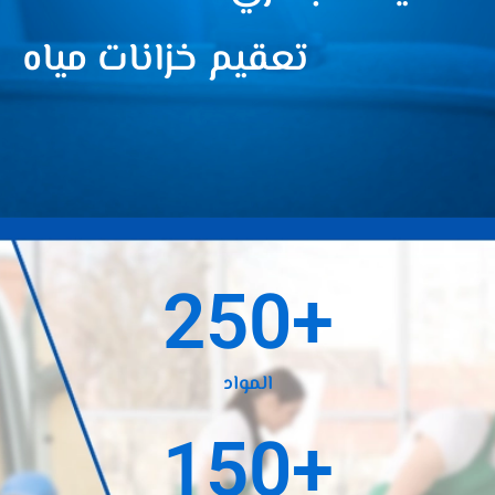
تعقيم خزانات مياه
250
+
المواد
150
+