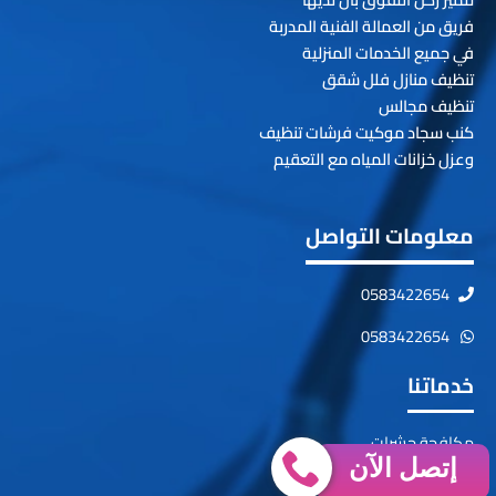
فريق من العمالة الفنية المدربة
في جميع الخدمات المنزلية
تنظيف منازل فلل شقق
تنظيف مجالس
كنب سجاد موكيت فرشات تنظيف
وعزل خزانات المياه مع التعقيم
معلومات التواصل
0583422654
0583422654
خدماتنا
مكافحة حشرات
إتصل الآن
فك وتركيب