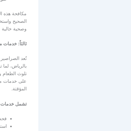
مكافحة هذه ا
الصحيح واستخد
وصحية خالية م
ثالثاً: خدمات
تُعد الصراصير
بالرياض، لما 
تلوث الطعام ون
على خدمات متخ
المؤقتة.
تشمل خدمات مك
فحص 
است