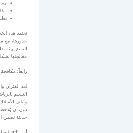
معال
مكاف
تطبي
تعتمد هذه ال
جذورها، مع مرا
التمتع ببيئة 
معالجتها بشكل 
رابعاً: مكافحة
تُعد الفئران 
النسيم بالريا
وتُتلف الأسلاك
دون أن يُلاحظ 
حديثة تضمن ا
أبرز التقنيات 