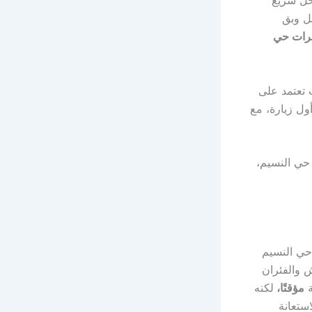
ل وبق
رات حي
 تعتمد على
ول زيارة، مع
حي النسيم،
حي النسيم
ش والفئران
ة
مؤقتًا،
لكنه
ستعانة