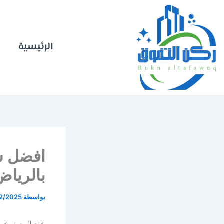
خطي
لى
لمحتوى
الرئيسية
افضل ش
بالرياض
بواسطة
12/2025
عند البحث ع