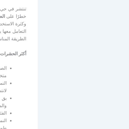
تنتشر في حي ا
خطرًا على
الص
وكثرة الاستخد
التعامل معها ب
الطريقة المناسب
أكثر الحشرات 
الصر
متخص
النم
لانت
بق ا
والم
الفئ
النم
طويل