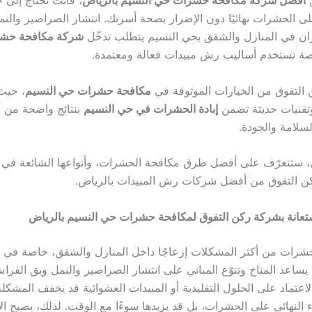
 الحشرات نهائيًا دون الإضرار بصحة أسرتك. انتشار الصراصير والنم
ان في المنازل والشقق بحي النسيم يتطلب تدخّل
شركة مكافحة حش
 تستخدم أساليب رش مبيدات فعالة ومعتمدة.
 التفوق من الخيارات الموثوقة في
مكافحة حشرات حي النسيم
، حيث
وتقنيات حديثة تضمن
إبادة الحشرات في حي النسيم
بنتائج واضحة من أ
لسلامة والجودة.
، ستتعرّف على أفضل طرق مكافحة الحشرات، وأنواعها الشائعة في 
 ركن التفوق من أفضل شركات رش المبيدات بالرياض.
ستعانة بشركة ركن التفوق لمكافحة حشرات حي النسيم بالرياض
حشرات من أكثر المشكلات إزعاجًا داخل المنازل والشقق، خاصة في 
يساعد المناخ وتنوّع المباني على انتشار الصراصير والنمل وبق الفرا
اعتماد على الحلول التقليدية أو المبيدات العشوائية قد يخفف المشكل
 النهائي على الحشرات، بل قد يزيدها سوءًا مع الوقت. لذلك، يصبح الا