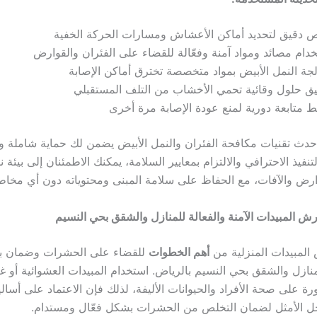
 دقيق لتحديد أماكن الأعشاش ومسارات الحركة الخفية
دام مصائد ومواد آمنة وفعّالة للقضاء على الفئران والقوارض
جة النمل الأبيض بمواد متخصصة تخترق أماكن الإصابة
ق حلول وقائية تحمي الأخشاب من التلف المستقبلي
متابعة دورية لمنع عودة الإصابة مرة أخرى
أحدث تقنيات مكافحة الفئران والنمل الأبيض يضمن لك حماية شاملة وط
تنفيذ الاحترافي والالتزام بمعايير السلامة، يمكنك الاطمئنان إلى بيئة 
ارض والآفات، مع الحفاظ على سلامة المبنى ومحتوياته دون أي مخا
ش المبيدات الآمنة والفعالة للمنازل والشقق بحي النسيم
 المبيدات المنزلية من
أهم الخطوات
للقضاء على الحشرات وضمان بي
نازل والشقق بحي النسيم بالرياض. استخدام المبيدات العشوائية أو غي
 على صحة الأفراد والحيوانات الأليفة، لذلك فإن الاعتماد على أس
حل الأمثل لضمان التخلص من الحشرات بشكل فعّال ومستدام.