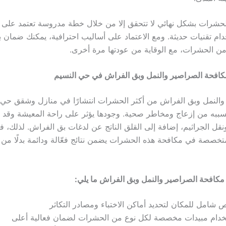
لحشرات بشكل نهائي لا تتحقق إلا من خلال خطة مدروسة تعتمد على
ام تقنيات حديثة. ومع الاعتماد على أساليب احترافية، يمكنك ضمان ب
ن الحشرات، مع الوقاية من عودتها مرة أخرى.
 مكافحة الصراصير والنمل وبق الفراش في حي النسيم
 والنمل وبق الفراش من أكثر الحشرات انتشارًا في منازل وشقق حي 
تسببه من إزعاج ومخاطر صحية. وجودها يؤثر على راحة المعيشة وقد 
قل الجراثيم، إضافة إلى القلق الناتج عن لدغات بق الفراش. لذلك، فإ
صصة في مكافحة هذه الحشرات يضمن نتائج فعّالة ودائمة بدلًا من 
افحة الصراصير والنمل وبق الفراش ما يلي:
شامل للمكان لتحديد أماكن الاختباء ومصادر التكاثر
خدام مبيدات مخصصة لكل نوع من الحشرات لضمان فعالية أعلى