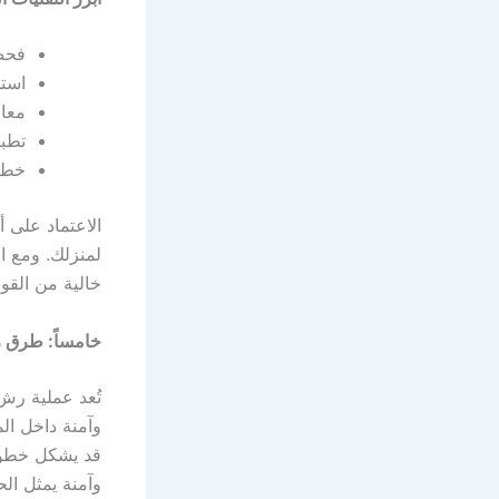
فحص
استخ
معال
تطبي
خطط 
الاعتماد على 
لمنزلك. ومع ال
خالية من القو
خامساً: طرق ر
تُعد عملية رش
وآمنة داخل الم
قد يشكل خطورة
وآمنة يمثل ال