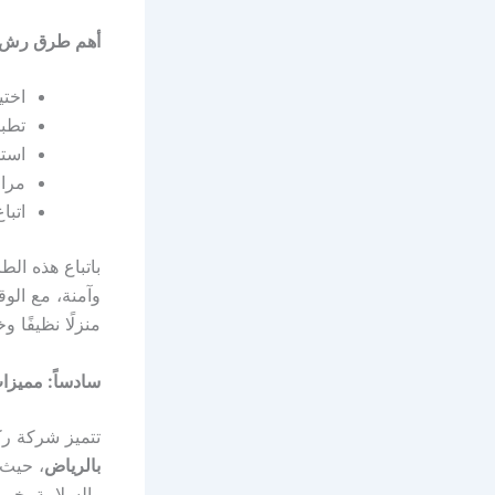
أهم طرق رش ال
اختي
تطبي
استخ
مراع
اتبا
باتباع هذه ال
وآمنة، مع الو
منزلًا نظيفًا 
سادساً: مميزا
تتميز شركة رك
بالرياض
، حيث 
والسلامة. خبر