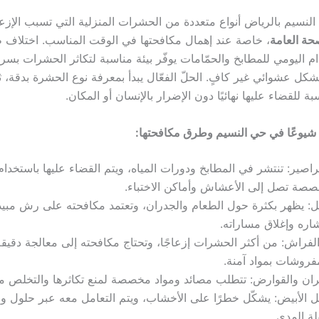
لنسيم بالرياض أنواع متعددة من الحشرات المنزلية التي تسبب الإز
حة العامة
، خاصة عند إهمال مكافحتها في الوقت المناسب. اختلاف طب
ام اليومي للمطابخ والحمّامات يوفّر بيئة مناسبة لتكاثر الحشرات بسر
شكل عشوائي غير كافٍ. الحلّ الفعّال يبدأ بمعرفة نوع الحشرة بدقة، ث
ة للقضاء عليها نهائيًا دون الإضرار بالإنسان أو المكان.
شيوعًا في حي النسيم وطرق مكافحتها:
اصير: تنتشر في المطابخ ودورات المياه، ويتم القضاء عليها باستخدام
صة تصل إلى الأعشاش وأماكن الاختباء.
ل: يظهر بكثرة حول الطعام والجدران، وتعتمد مكافحته على رش مبيد
شاره وإغلاق مساراته.
لفراش: من أكثر الحشرات إزعاجًا، وتحتاج مكافحته إلى معالجة دقيقة 
فروشات بمواد آمنة.
ران والقوارض: تتطلب مصائد ومواد مخصصة لمنع تكاثرها والتخلص منها 
ل الأبيض: يشكّل خطرًا على الأخشاب، ويتم التعامل معه عبر حلول وق
ة المدى.