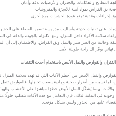
جة المطابخ والحمّامات والجدران والأرضيات بدقة وأمان
حة بق الفراش بمواد آمنة للأسِرّة والمفروشات
ق إجراءات وقائية تمنع عودة الحشرات مرة أخرى
خدمات على تقنيات حديثة وأساليب مدروسة تضمن القضاء على الحشر
عاة سلامة الأفراد داخل المنزل. ومع الالتزام بالجودة والدقة في التن
نظيفة وخالية من الصراصير والنمل وبق الفراش، والاطمئنان إلى أن ا
نهائي يوفّر لك راحة طويلة الأمد.
 الفئران والقوارض والنمل الأبيض باستخدام أحدث التقنيات
والقوارض والنمل الأبيض من أخطر الآفات التي قد تهدد سلامة المنزل
ض، لما تسببه من أضرار صحية ومادية يصعب تجاهلها. فالقوارض تنقل 
 والأثاث، بينما يُشكّل النمل الأبيض خطرًا مباشرًا على الأخشاب والهيا
وجوده في البداية. لذلك، فإن التعامل مع هذه الآفات يتطلب حلولًا مت
لقضاء عليها من الجذور وليس بشكل مؤقت.
الحديثة المستخدمة: