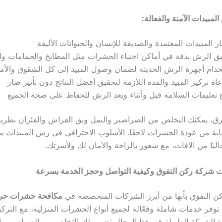
مبيدات الآمنة والفعالة:
ار المبيدات المعتمدة والصديقة للإنسان والحيوانات الأليفة
ق الرش بدقة في أماكن اختباء الحشرات مثل المطابخ والحمامات والز
دام أجهزة الرش الحديثة لضمان وصول المبيد إلى كل الشقوق والأم
اة تركيز المبيد والمدة اللازمة لتحقيق أفضل النتائج دون تأثير ضار
ع تعليمات السلامة قبل وأثناء وبعد الرش للحفاظ على صحة الجميع
طرق، يمكنك التخلص من الصراصير والنمل وبق الفراش والفئران بطريقة
قاية من عودة الحشرات لاحقًا. الأسلوب الاحترافي في رش المبيدات 
وخاليًا من الآفات، مع شعور بالراحة والأمان لك ولأسرتك.
ت شركة ركن التفوق وكيفية التواصل وحجز الخدمة بسرعة
ن التفوق بأنها من أبرز الشركات المتخصصة في
مكافحة حشرات حي 
توفر خدمات شاملة وفعّالة لجميع أنواع الحشرات المنزلية، مع التركي
ة الشركة الطويلة في هذا المجال تضمن لك التخلص من الصراصير وا