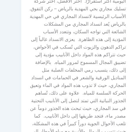
اليومية أكثر استقرارًا. اختر الأفضل، اختر شركة
تسليك مجاري بحي المهدية بالرياض – ركن التفوق.
الأسباب الرئيسية لانسداد المجاري في حي المهدية
بالرياض يُعد انسداد المجاري من المشكلات
الشائعة التي تواجه السكان، وتتعدد الأسباب
المؤدية إلى هذه الظاهرة. يعزى الانسداد غالباً إلى
تراكم الدهون والزيوت التي تُسكب في الأحواض،
حيث تتراكم هذه المواد داخل الأنابيب مؤدية إلى
تضييق المجال المسموح لمرور المياه. بالإضافة
إلى ذلك، يتسبب رمي المخلفات الصلبة مثل
المناديل الورقية والشعر في الحمامات في انسداد
المجاري، حيث لا تذوب هذه المواد في الماء وتعيق
الحركة السلسة للمياه. علاوة على ذلك، تُساهم
الجذور النباتية التي تمتد لتصل إلى الأنابيب التحتية
في سد المجاري، حيث تبحث هذه الجذور دوماً عن
مصدر ماء، فتجد طريقها إلى داخل الأنابيب. كما
تلعب الأحوال الجوية دوراً كبيراً في هذه المشكلة،
حيث تتسرب الرمال والأتربة مع مياه الأمطار إلى