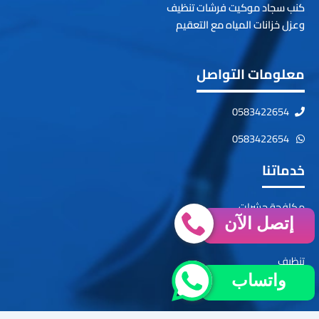
كنب سجاد موكيت فرشات تنظيف
وعزل خزانات المياه مع التعقيم
معلومات التواصل
0583422654
0583422654
خدماتنا
مكافحة حشرات
إتصل الآن
فك وتركيب
تنظيف
واتساب
تسليك مجاري