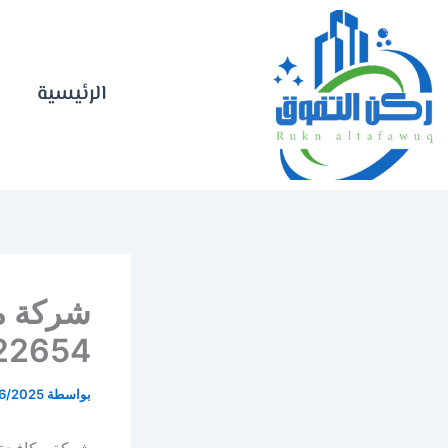
خطي
لى
لمحتوى
الرئيسية
شركة م
83422654
بواسطة
6/2025
شركة مكافحة 