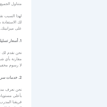
متناول الجميع
لهذا السبب نق
لك الاستفادة م
على ميزانيتك. إ
1. أسعار تسليك المجاري تبدأ من الأسعار الأكثر تنافسية في الرياض
نحن نقدم لك خ
مقارنة بأي ش
لا رسوم مخفية،
2. خدمات سريعة وفعّالة تسليك المجاري
نحن نعرف مدى 
بأعلى مستويات
فريقنا المدرب