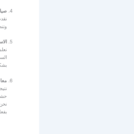
صيان
نقدم
وتنظ
الاست
نعل
السا
بشك
معال
نتيج
حشر
نحن 
بفعا