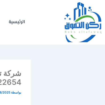
خطي
لى
لمحتوى
الرئيسية
شركة ت
583422654
بواسطة
8/2025