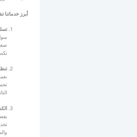
أبرز خدماتنا ت
تسلي
سواء
ضغط 
تكس
تنظي
نعمل
تحسي
النا
الكش
بفضل
تحدي
والم