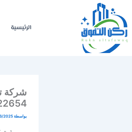
خطي
لى
لمحتوى
الرئيسية
شركة ت
0583422654⁩ 
بواسطة
6/2025
شرك